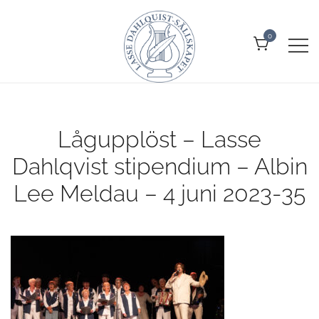
Skip
to
0
content
Allt om Lasse Dahlquist –
Lasse Dahlquist-sällskapet
kompositör, musiker, artist, kåsör
och skådespelare
Lågupplöst – Lasse
Dahlqvist stipendium – Albin
Lee Meldau – 4 juni 2023-35