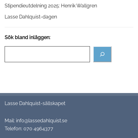
Stipendieutdelning 2025: Henrik Wallgren
Lasse Dahlquist-dagen
Sök bland inläggen:
Lasse Dahlquist-sällskapet
Mail:
info@lassedahlquist.se
Telefon:
070 4964377