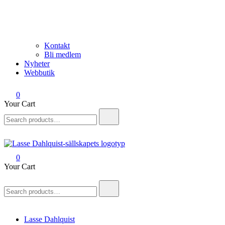
Kontakt
Bli medlem
Nyheter
Webbutik
0
Your Cart
Search
for:
0
Lasse Dahlquist-sällskapet
Allt om Lasse Dahlquist – kompositör, musiker, artist, kåsör och
Your Cart
skådespelare
Search
for:
Lasse Dahlquist