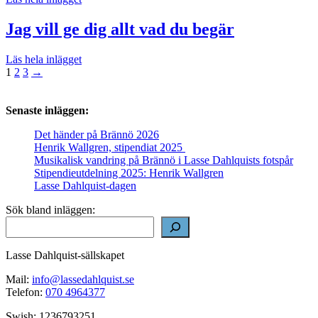
Jag vill ge dig allt vad du begär
Läs hela inlägget
Sidnumrering
1
2
3
→
för
inlägg
Senaste inläggen:
Det händer på Brännö 2026
Henrik Wallgren, stipendiat 2025
Musikalisk vandring på Brännö i Lasse Dahlquists fotspår
Stipendieutdelning 2025: Henrik Wallgren
Lasse Dahlquist-dagen
Sök bland inläggen:
Lasse Dahlquist-sällskapet
Mail:
info@lassedahlquist.se
Telefon:
070 4964377
Swish: 1236793251