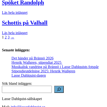
Spöket Randolph
Läs hela inlägget
Schottis på Valhall
Läs hela inlägget
Sidnumrering
1
2
3
→
för
inlägg
Senaste inläggen:
Det händer på Brännö 2026
Henrik Wallgren, stipendiat 2025
Musikalisk vandring på Brännö i Lasse Dahlquists fotspår
Stipendieutdelning 2025: Henrik Wallgren
Lasse Dahlquist-dagen
Sök bland inläggen:
Lasse Dahlquist-sällskapet
Mail:
info@lassedahlquist.se