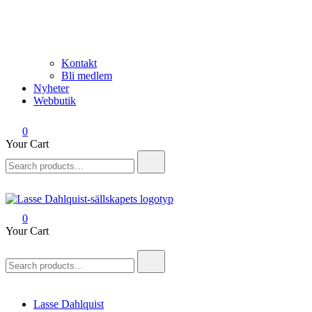
Kontakt
Bli medlem
Nyheter
Webbutik
0
Your Cart
Search
for:
0
Lasse Dahlquist-sällskapet
Allt om Lasse Dahlquist – kompositör, musiker, artist, kåsör och
Your Cart
skådespelare
Search
for:
Lasse Dahlquist