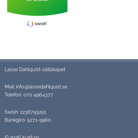
Lasse Dahlquist-sällskapet
Mail:
info@lassedahlquist.se
Telefon:
070 4964377
Swish: 1236793251
Bankgiro: 5271-9960
© 2026
k-art.se