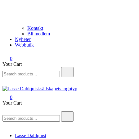
Kontakt
Bli medlem
Nyheter
Webbutik
0
Your Cart
Search
for:
0
Lasse Dahlquist-sällskapet
Allt om Lasse Dahlquist – kompositör, musiker, artist, kåsör och
Your Cart
skådespelare
Search
for:
Lasse Dahlquist