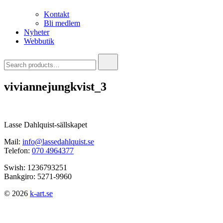
Kontakt
Bli medlem
Nyheter
Webbutik
Search
for:
viviannejungkvist_3
Lasse Dahlquist-sällskapet
Mail:
info@lassedahlquist.se
Telefon:
070 4964377
Swish: 1236793251
Bankgiro: 5271-9960
© 2026
k-art.se