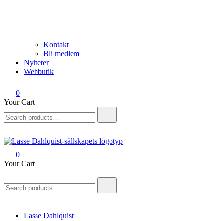
Kontakt
Bli medlem
Nyheter
Webbutik
0
Your Cart
Search
for:
0
Lasse Dahlquist-sällskapet
Allt om Lasse Dahlquist – kompositör, musiker, artist, kåsör och
Your Cart
skådespelare
Search
for:
Lasse Dahlquist