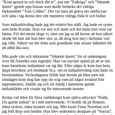
”Kom genast in och drick ditt te”, just när ”Falköga” och ”Sittande
tjuren” gjorde upp brasan som skulle helsteka det vidriga
blekansiktet ”Tom Collins”. Det var bara att gräva ner stridsyxan
och sätta i sig denna den vite mannens vidriga föda te och bullar.
Som indianhövding hade jag det relativt bra ställt. Jag hade en syster
som hette Kerstin. Hon var stor och stark och det bästa hon visst var
hästar. För det mesta slogs vi, men om jag sa till henne att hon säkert
skulle bli häst när hon blev stor, ja, då drog hon mej i skrindan vart
jag ville. Säkert var det detta som grundlade min senare fallenhet för
att alltid åka taxi.
Min gode vän och lekkamrat ”Sittande tjuren” for så småningom
över till Amerika som ingenjör. Han var mycket spänd på att se om
hans barndoms indianland var sig likt. Efter några år kom han hem,
djupt besviken och berättade bl.a. om en indianhövding som hade en
bensinstation. Veckodagarna fyllde han bensin på bilar men när
söndagen kom slog han upp sin wig-vam på något avstånd från
tappstationen, klädde sig och sin familj i stammens gamla
indiankläder och visade sig för intresserade turister.
Redan vid tiden för förra världskriget kom själva uttrycket ”Hallå,
Du gamle indian” in i mitt medvetande. Vi bodde då på Brännö,
mina syskon, mina kusiner och jag. Min kusin Einar Norrman och
jag höll ihop som bröder. Han blev sedermera skeppare på ”Suezia”,