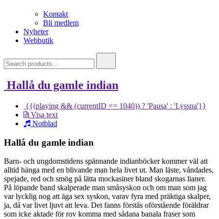
Kontakt
Bli medlem
Nyheter
Webbutik
Search
for:
Hallå du gamle indian
{{(playing && (currentID == 1040)) ? 'Pausa' : 'Lyssna'}}
Visa text
Notblad
Hallå du gamle indian
Barn- och ungdomstidens spännande indianböcker kommer väl att
alltid hänga med en blivande man hela livet ut. Man läste, våndades,
spejade, red och smög på lätta mockasiner bland skogarnas lianer.
På löpande band skalperade man småsyskon och om man som jag
var lycklig nog att äga sex syskon, varav fyra med präktiga skalper,
ja, då var livet ljuvt att leva. Det fanns förstås oförstående föräldrar
som icke aktade för rov komma med sådana banala fraser som