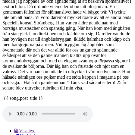
medan jag hoppade av och ägnade mig åt att beskriva sjömanslivet i
text och ton. Då drömde vi emellertid om att bli sjömän. En
gemensam fallenhet för sjömanslivet hade vi bägge två: Vi tyckte
inte om att bada. Vi voro däremot mycket roade av att se andra bada.
Speciellt konsul Strömberg. Han var en äldre gentleman med
borstiga mustascher och spänstig gång. När han kom med ångbåten
från stan gick han direkt hem och klädde om sig. Därefter vandrade
han byvägen ner till ångbåtsbryggan, iklädd halmhatt och käpp och
med badgrejorna på armen. Vid bryggan låg ångbåten som
övernattade där och det var alltid för oss ungar ett spännande
skådespel att se den gamle mannen klättra upp ovanför
kommandobryggan och med ett elegant svanhopp förpassa sig ner i
de svalkande böljorna. Där låg han och frustade och njöt som en
valross. Det var han som nitade in uttrycket i vårt medvetande. Han
hälsade nämligen oss pojkar med att stöta käppen i magarna på oss
och säga: ”Hallå du gamle indian.” Tänk vad sådant sitter i! 25 år
senare blev uttrycket rubriken till min visa.
{{ song.post_title }}
Visa text