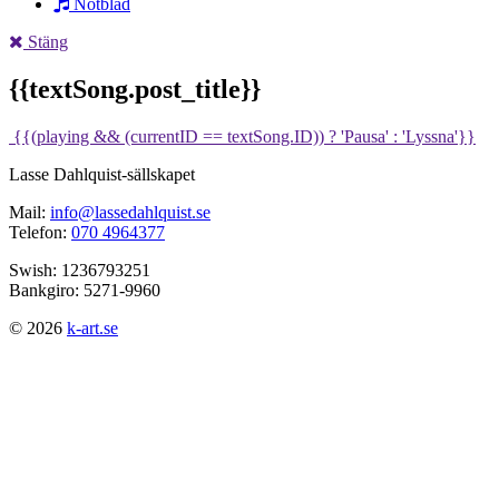
Notblad
Stäng
{{textSong.post_title}}
{{(playing && (currentID == textSong.ID)) ? 'Pausa' : 'Lyssna'}}
Lasse Dahlquist-sällskapet
Mail:
info@lassedahlquist.se
Telefon:
070 4964377
Swish: 1236793251
Bankgiro: 5271-9960
© 2026
k-art.se