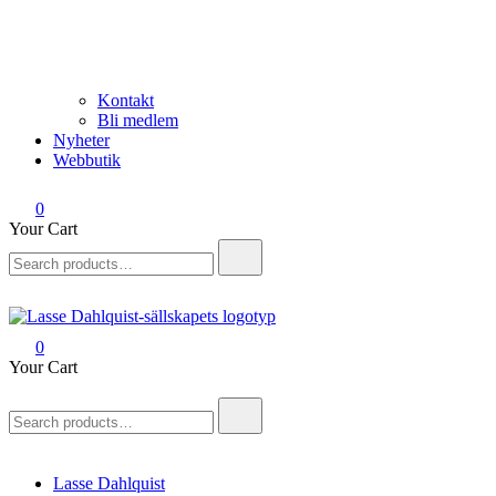
Kontakt
Bli medlem
Nyheter
Webbutik
0
Your Cart
Search
for:
0
Lasse Dahlquist-sällskapet
Allt om Lasse Dahlquist – kompositör, musiker, artist, kåsör och
Your Cart
skådespelare
Search
for:
Lasse Dahlquist