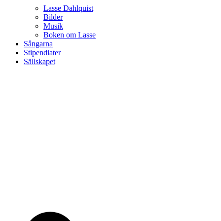
Lasse Dahlquist
Bilder
Musik
Boken om Lasse
Sångarna
Stipendiater
Sällskapet