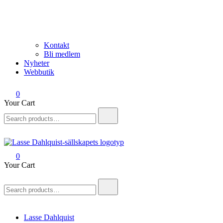
Kontakt
Bli medlem
Nyheter
Webbutik
0
Your Cart
Search
for:
0
Lasse Dahlquist-sällskapet
Allt om Lasse Dahlquist – kompositör, musiker, artist, kåsör och skåd
Your Cart
Search
for:
Lasse Dahlquist