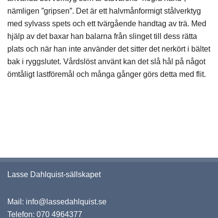
nämligen ”gripsen”. Det är ett halvmånformigt stålverktyg
med sylvass spets och ett tvärgående handtag av trä. Med
hjälp av det baxar han balarna från slinget till dess rätta
plats och när han inte använder det sitter det nerkört i bältet
bak i ryggslutet. Vårdslöst använt kan det slå hål på något
ömtåligt lastföremål och många gånger görs detta med flit.
Lasse Dahlquist-sällskapet
Mail:
info@lassedahlquist.se
Telefon:
070 4964377