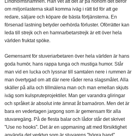
Lindholmshamnen. Han vet att det är på honom det beror
om miljonlasterna skall komma iväg i rätt tid för att ge
redare, säljare och köpare de bästa förtjänsterna. En
försenad lastning betyder oerhörda förluster. Oförrätter kan
leda till strejk och en hamnarbetarstrejk är ett över hela
världen fruktat spöke.
Gemensamt för stuveriarbetaren över hela världen är hans
goda humör, hans rappa tunga och mustiga humor. Står
man vid en lucka och lyssnar till samtalen nere i rummen är
man övertygad om att där nere råder rena slagsmålet. Alla
skäller på alla och tillmälena man och man emellan skjuts
iväg som kulspruteprojektiler. Man ger varandra gliringar
och språket är absolut inte ämnat åt barnaöron. Men det är
bara en vedertagen jargong som är gemensam för alla
stuvaregäng. På de flesta balar och lådor står det skrivet
”Use no hooks”. Det är en uppmaning att med försiktighet
använda det verktyg som är stuvarens ”högra hand”,