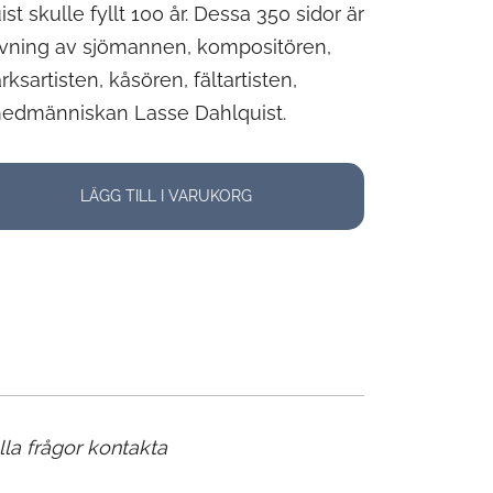
t skulle fyllt 100 år. Dessa 350 sidor är
vning av sjömannen, kompositören,
ksartisten, kåsören, fältartisten,
medmänniskan Lasse Dahlquist.
LÄGG TILL I VARUKORG
la frågor kontakta