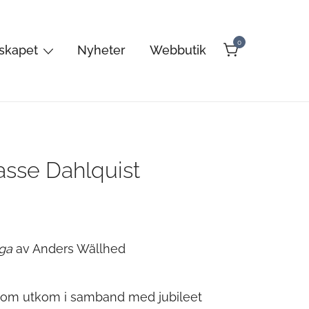
0
lskapet
Nyheter
Webbutik
sse Dahlquist
gga
av Anders Wällhed
 som utkom i samband med jubileet