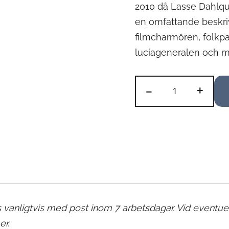
2010 då Lasse Dahlquis
en omfattande beskri
filmcharmören, folkpar
luciageneralen och 
Boken
-
+
om
Lasse
Dahlquist
mängd
vanligtvis med post inom 7 arbetsdagar. Vid eventuel
er.