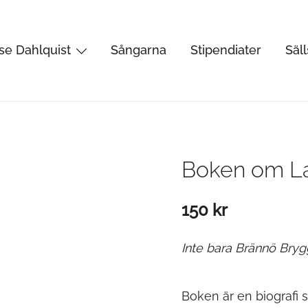
se Dahlquist
Sångarna
Stipendiater
Säl
rtist, kåsör och skådespelare
Boken om La
150
kr
Inte bara Brännö Bry
Boken är en biografi