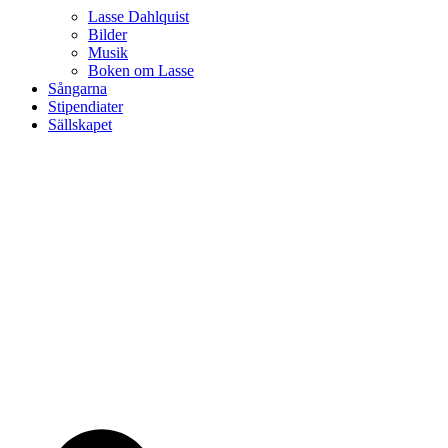
Lasse Dahlquist
Bilder
Musik
Boken om Lasse
Sångarna
Stipendiater
Sällskapet