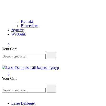
Kontakt
Bli medlem
Nyheter
Webbutik
0
Your Cart
Search
for:
0
Lasse Dahlquist-sällskapet
Allt om Lasse Dahlquist – kompositör, musiker, artist, kåsör och skåd
Your Cart
Search
for:
Lasse Dahlquist