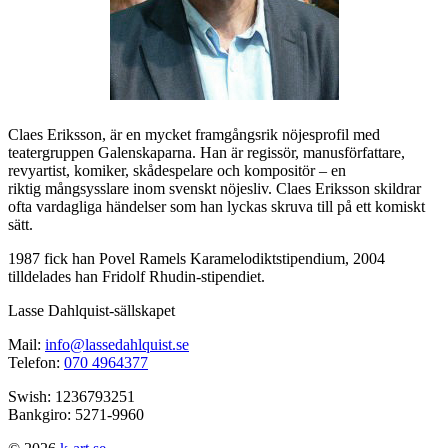
Claes Eriksson, är en mycket framgångsrik nöjesprofil med
teatergruppen Galenskaparna. Han är regissör, manusförfattare,
revyartist, komiker, skådespelare och kompositör – en
riktig mångsysslare inom svenskt nöjesliv. Claes Eriksson skildrar
ofta vardagliga händelser som han lyckas skruva till på ett komiskt
sätt.
1987 fick han Povel Ramels Karamelodiktstipendium, 2004
tilldelades han Fridolf Rhudin-stipendiet.
Lasse Dahlquist-sällskapet
Mail:
info@lassedahlquist.se
Telefon:
070 4964377
Swish: 1236793251
Bankgiro: 5271-9960