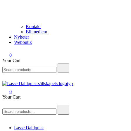
Kontakt
Bli medlem
Nyheter
Webbutik
0
Your Cart
Search
for:
0
Lasse Dahlquist-sällskapet
Allt om Lasse Dahlquist – kompositör, musiker, artist, kåsör och
Your Cart
skådespelare
Search
for:
Lasse Dahlquist