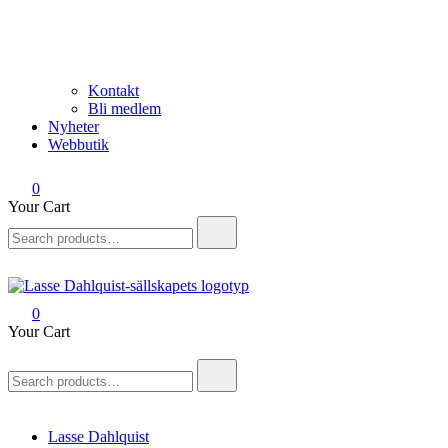
Kontakt
Bli medlem
Nyheter
Webbutik
0
Your Cart
Search
for:
0
Lasse Dahlquist-sällskapet
Allt om Lasse Dahlquist – kompositör, musiker, artist, kåsör och
Your Cart
skådespelare
Search
for:
Lasse Dahlquist