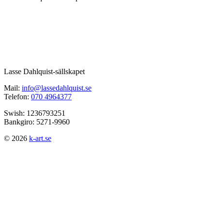
Lasse Dahlquist-sällskapet
Mail:
info@lassedahlquist.se
Telefon:
070 4964377
Swish: 1236793251
Bankgiro: 5271-9960
© 2026
k-art.se