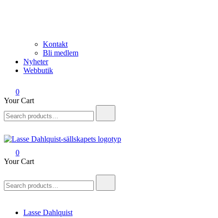
Kontakt
Bli medlem
Nyheter
Webbutik
0
Your Cart
Search
for:
0
Lasse Dahlquist-sällskapet
Allt om Lasse Dahlquist – kompositör, musiker, artist, kåsör och
Your Cart
skådespelare
Search
for:
Lasse Dahlquist