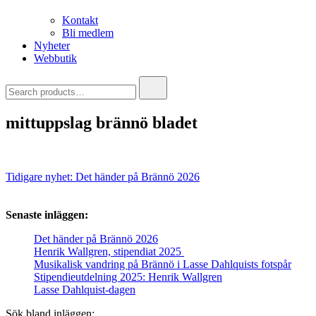
Kontakt
Bli medlem
Nyheter
Webbutik
Search
for:
mittuppslag brännö bladet
Inläggsnavigering
Tidigare nyhet:
Det händer på Brännö 2026
Senaste inläggen:
Det händer på Brännö 2026
Henrik Wallgren, stipendiat 2025
Musikalisk vandring på Brännö i Lasse Dahlquists fotspår
Stipendieutdelning 2025: Henrik Wallgren
Lasse Dahlquist-dagen
Sök bland inläggen: