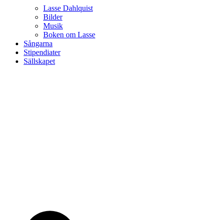
Lasse Dahlquist
Bilder
Musik
Boken om Lasse
Sångarna
Stipendiater
Sällskapet