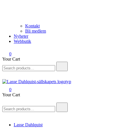
Kontakt
Bli medlem
Nyheter
Webbutik
0
Your Cart
Search
for:
0
Lasse Dahlquist-sällskapet
Allt om Lasse Dahlquist – kompositör, musiker, artist, kåsör och skåd
Your Cart
Search
for:
Lasse Dahlquist