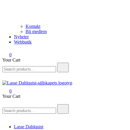
Kontakt
Bli medlem
Nyheter
Webbutik
0
Your Cart
Search
for:
0
Lasse Dahlquist-sällskapet
Allt om Lasse Dahlquist – kompositör, musiker, artist, kåsör och
Your Cart
skådespelare
Search
for:
Lasse Dahlquist