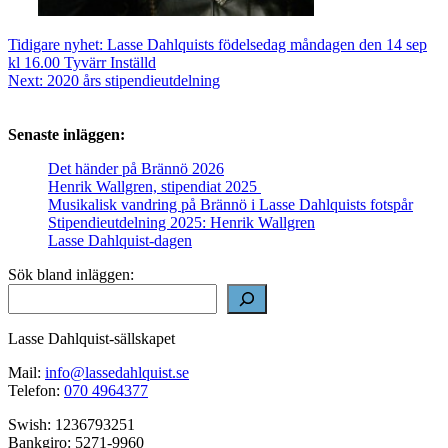
Inläggsnavigering
Tidigare nyhet:
Lasse Dahlquists födelsedag måndagen den 14 sep
kl 16.00 Tyvärr Inställd
Next:
2020 års stipendieutdelning
Senaste inläggen:
Det händer på Brännö 2026
Henrik Wallgren, stipendiat 2025
Musikalisk vandring på Brännö i Lasse Dahlquists fotspår
Stipendieutdelning 2025: Henrik Wallgren
Lasse Dahlquist-dagen
Sök bland inläggen:
Lasse Dahlquist-sällskapet
Mail:
info@lassedahlquist.se
Telefon:
070 4964377
Swish: 1236793251
Bankgiro: 5271-9960