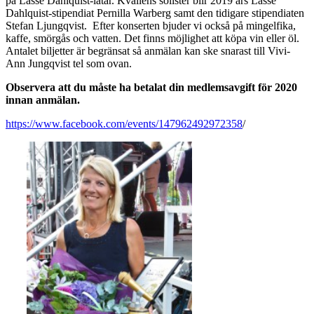
på Lasse Dahlquist-låtar. Kvällens solister blir 2019 års Lasse
Dahlquist-stipendiat Pernilla Warberg samt den tidigare stipendiaten
Stefan Ljungqvist. Efter konserten bjuder vi också på mingelfika,
kaffe, smörgås och vatten. Det finns möjlighet att köpa vin eller öl.
Antalet biljetter är begränsat så anmälan kan ske snarast till Vivi-
Ann Jungqvist tel som ovan.
Observera att du måste ha betalat din medlemsavgift för 2020
innan anmälan.
https://www.facebook.com/events/147962492972358
/