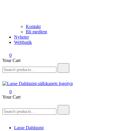
Kontakt
Bli medlem
Nyheter
Webbutik
0
Your Cart
Search
for:
0
Lasse Dahlquist-sällskapet
Allt om Lasse Dahlquist – kompositör, musiker, artist, kåsör och
Your Cart
skådespelare
Search
for:
Lasse Dahlquist