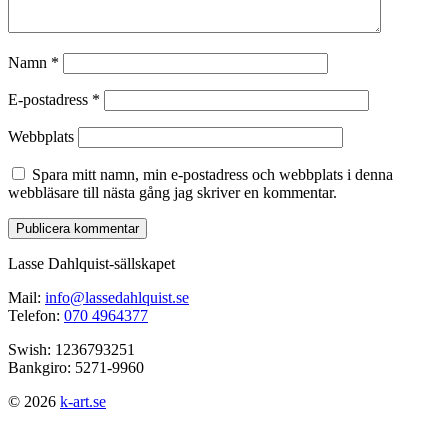
Namn
*
E-postadress
*
Webbplats
Spara mitt namn, min e-postadress och webbplats i denna
webbläsare till nästa gång jag skriver en kommentar.
Lasse Dahlquist-sällskapet
Mail:
info@lassedahlquist.se
Telefon:
070 4964377
Swish: 1236793251
Bankgiro: 5271-9960
© 2026
k-art.se