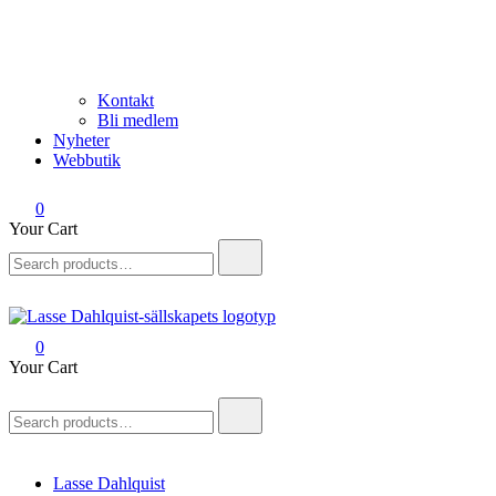
Kontakt
Bli medlem
Nyheter
Webbutik
0
Your Cart
Search
for:
0
Lasse Dahlquist-sällskapet
Allt om Lasse Dahlquist – kompositör, musiker, artist, kåsör och
Your Cart
skådespelare
Search
for:
Lasse Dahlquist