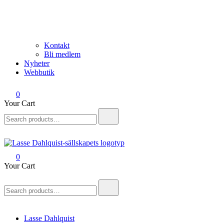
Kontakt
Bli medlem
Nyheter
Webbutik
0
Your Cart
Search
for:
0
Lasse Dahlquist-sällskapet
Allt om Lasse Dahlquist – kompositör, musiker, artist, kåsör och
Your Cart
skådespelare
Search
for:
Lasse Dahlquist