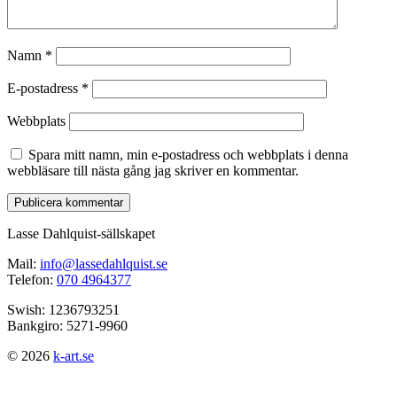
Namn
*
E-postadress
*
Webbplats
Spara mitt namn, min e-postadress och webbplats i denna
webbläsare till nästa gång jag skriver en kommentar.
Lasse Dahlquist-sällskapet
Mail:
info@lassedahlquist.se
Telefon:
070 4964377
Swish: 1236793251
Bankgiro: 5271-9960
© 2026
k-art.se