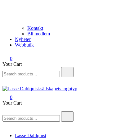
Kontakt
Bli medlem
Nyheter
Webbutik
0
Your Cart
Search
for:
0
Lasse Dahlquist-sällskapet
Allt om Lasse Dahlquist – kompositör, musiker, artist, kåsör och
Your Cart
skådespelare
Search
for:
Lasse Dahlquist