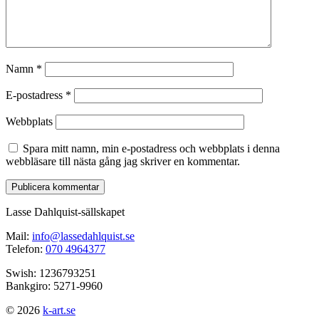
Namn
*
E-postadress
*
Webbplats
Spara mitt namn, min e-postadress och webbplats i denna
webbläsare till nästa gång jag skriver en kommentar.
Lasse Dahlquist-sällskapet
Mail:
info@lassedahlquist.se
Telefon:
070 4964377
Swish: 1236793251
Bankgiro: 5271-9960
© 2026
k-art.se