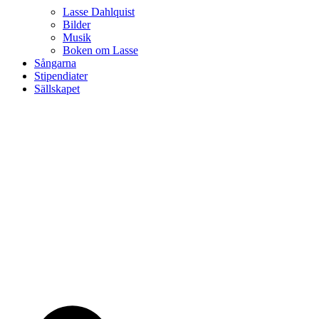
Lasse Dahlquist
Bilder
Musik
Boken om Lasse
Sångarna
Stipendiater
Sällskapet