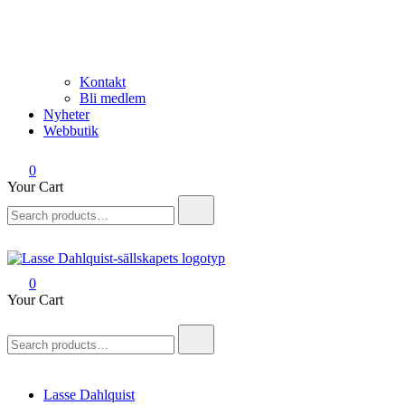
Kontakt
Bli medlem
Nyheter
Webbutik
0
Your Cart
Search
for:
0
Lasse Dahlquist-sällskapet
Allt om Lasse Dahlquist – kompositör, musiker, artist, kåsör och skåd
Your Cart
Search
for:
Lasse Dahlquist