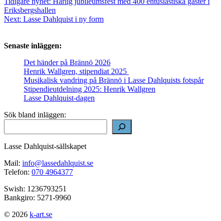
Inläggsnavigering
Tidigare nyhet:
Härlig jubileumsfest med 400 entusiastiska gäster i
Eriksbergshallen
Next:
Lasse Dahlquist i ny form
Senaste inläggen:
Det händer på Brännö 2026
Henrik Wallgren, stipendiat 2025
Musikalisk vandring på Brännö i Lasse Dahlquists fotspår
Stipendieutdelning 2025: Henrik Wallgren
Lasse Dahlquist-dagen
Sök bland inläggen:
Lasse Dahlquist-sällskapet
Mail:
info@lassedahlquist.se
Telefon:
070 4964377
Swish: 1236793251
Bankgiro: 5271-9960
© 2026
k-art.se