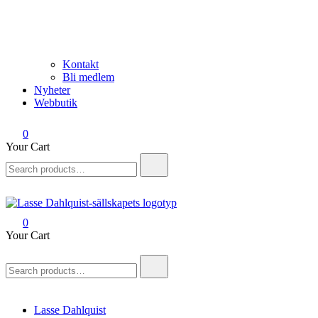
Kontakt
Bli medlem
Nyheter
Webbutik
0
Your Cart
Search
for:
0
Lasse Dahlquist-sällskapet
Allt om Lasse Dahlquist – kompositör, musiker, artist, kåsör och
Your Cart
skådespelare
Search
for:
Lasse Dahlquist