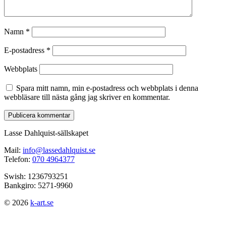
Namn
*
E-postadress
*
Webbplats
Spara mitt namn, min e-postadress och webbplats i denna
webbläsare till nästa gång jag skriver en kommentar.
Lasse Dahlquist-sällskapet
Mail:
info@lassedahlquist.se
Telefon:
070 4964377
Swish: 1236793251
Bankgiro: 5271-9960
© 2026
k-art.se