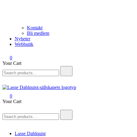
Kontakt
Bli medlem
Nyheter
Webbutik
0
Your Cart
Search
for:
0
Lasse Dahlquist-sällskapet
Allt om Lasse Dahlquist – kompositör, musiker, artist, kåsör och
Your Cart
skådespelare
Search
for:
Lasse Dahlquist