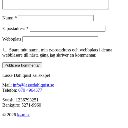
Namn
*
E-postadress
*
Webbplats
Spara mitt namn, min e-postadress och webbplats i denna
webbläsare till nästa gång jag skriver en kommentar.
Lasse Dahlquist-sällskapet
Mail:
info@lassedahlquist.se
Telefon:
070 4964377
Swish: 1236793251
Bankgiro: 5271-9960
© 2026
k-art.se