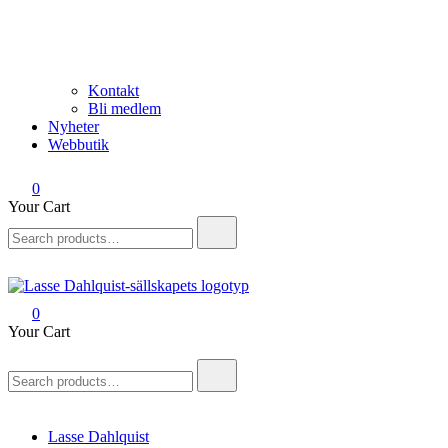
Kontakt
Bli medlem
Nyheter
Webbutik
0
Your Cart
Search
for:
0
Lasse Dahlquist-sällskapet
Allt om Lasse Dahlquist – kompositör, musiker, artist, kåsör och
Your Cart
skådespelare
Search
for:
Lasse Dahlquist