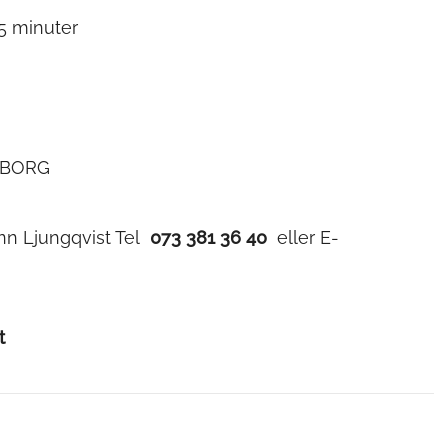
5 minuter
TEBORG
-Ann Ljungqvist Tel
073 381 36 40
eller E-
t