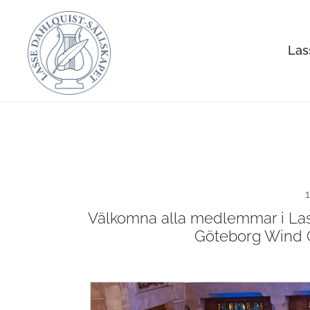
Skip
to
Las
content
Allt om Lasse Dahlquist – kompositör, musiker, a
Lasse Dahlquist-sällskapet
1
Välkomna alla medlemmar i Lasse
Göteborg Wind O