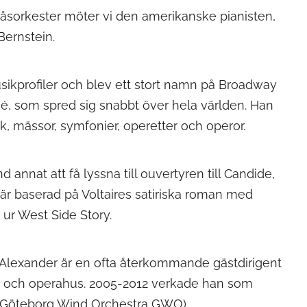
åsorkester möter vi den amerikanske pianisten,
ernstein.
sikprofiler och blev ett stort namn på Broadway
é, som spred sig snabbt över hela världen. Han
, mässor, symfonier, operetter och operor.
annat att få lyssna till ouvertyren till Candide,
r baserad på Voltaires satiriska roman med
r West Side Story.
. Alexander är en ofta återkommande gästdirigent
ar och operahus. 2005-2012 verkade han som
ör Göteborg Wind Orchestra GWO).