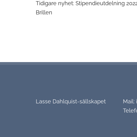
Inläggsnaviger
Tidigare nyhet:
Stipendieutdelning 2022
Brillen
Lasse Dahlquist-sällskapet
Mail:
Telef