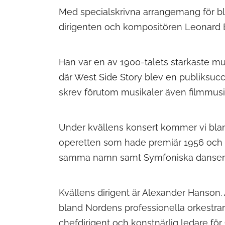
Med specialskrivna arrangemang för bl
dirigenten och kompositören Leonard B
Han var en av 1900-talets starkaste mu
där West Side Story blev en publiksucc
skrev förutom musikaler även filmmusik
Under kvällens konsert kommer vi bland 
operetten som hade premiär 1956 och ä
samma namn samt Symfoniska danser u
Kvällens dirigent är Alexander Hanson
bland Nordens professionella orkestr
chefdirigent och konstnärlig ledare f