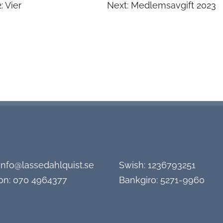
ing
: Vier
Next:
Medlemsavgift 2023
info@lassedahlquist.se
Swish: 1236793251
on:
070 4964377
Bankgiro: 5271-9960