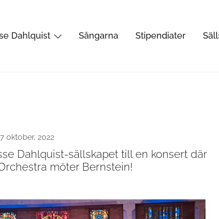
se Dahlquist
Sångarna
Stipendiater
Säl
rtist, kåsör och skådespelare
7 oktober, 2022
 Dahlquist-sällskapet till en konsert där
rchestra möter Bernstein!