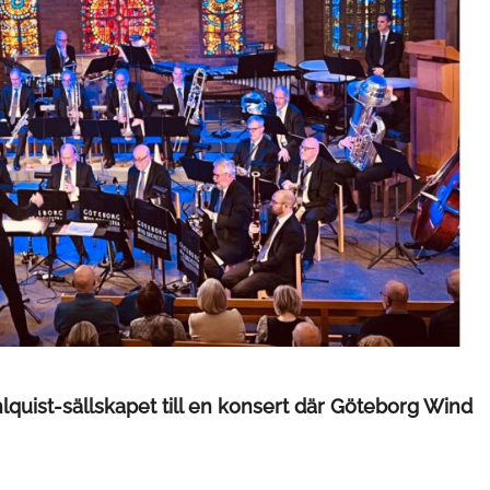
uist-sällskapet till en konsert där Göteborg Wind