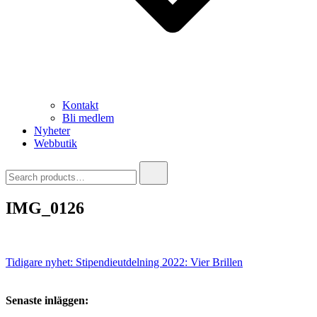
Kontakt
Bli medlem
Nyheter
Webbutik
Search
for:
IMG_0126
Inläggsnavigering
Tidigare nyhet:
Stipendieutdelning 2022: Vier Brillen
Senaste inläggen: