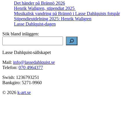
Det händer på Brännö 2026
Henrik Wallgren, stipendiat 2025
Musikalisk vandring på Brännö i Lasse Dahlquists fotspår
Stipendieutdelning 2025: Henrik Wallgren
Lasse Dahlquist-dagen
Sök bland inläggen:
Lasse Dahlquist-sällskapet
Mail:
info@lassedahlquist.se
Telefon:
070 4964377
Swish: 1236793251
Bankgiro: 5271-9960
© 2026
k-art.se